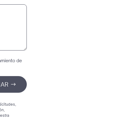
tamiento de
IAR
licitudes,
ón,
uestra