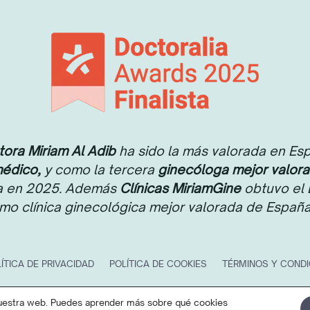
ora Miriam Al Adib
ha sido la más valorada en Es
médico,
y como la tercera
ginecóloga mejor valor
ia en 2025. Además
Clínicas MiriamGine
obtuvo el 
o clínica ginecológica mejor valorada de Españ
ÍTICA DE PRIVACIDAD
POLÍTICA DE COOKIES
TÉRMINOS Y COND
© 2026 Miriam Al Adib. Todos los derechos reservados.
 nuestra web. Puedes aprender más sobre qué cookies