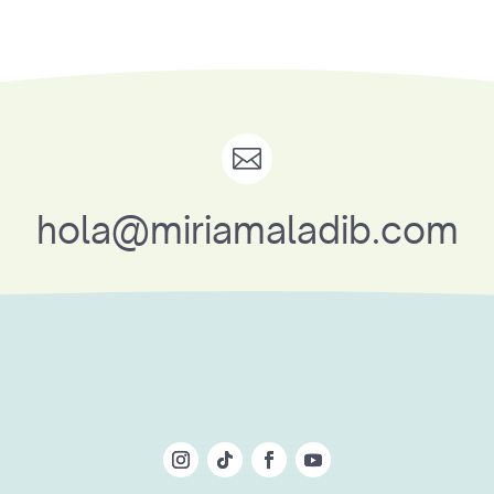

hola@miriamaladib.com