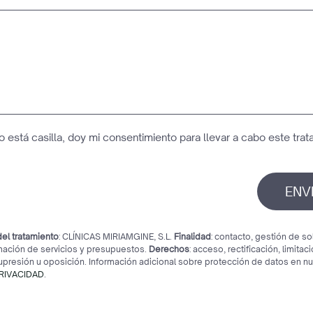
 está casilla, doy mi consentimiento para llevar a cabo este tra
ENV
el tratamiento
: CLÍNICAS MIRIAMGINE, S.L.
Finalidad
: contacto, gestión de so
mación de servicios y presupuestos.
Derechos
: acceso, rectificación, limitaci
supresión u oposición. Información adicional sobre protección de datos en n
PRIVACIDAD
.