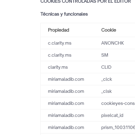
COOKIES CONTROLADAS POR EL EDITOR
Técnicas y funcionales
Propiedad
Cookie
c.clarity.ms
ANONCHK
c.clarity.ms
SM
clarity.ms
CLID
miriamaladib.com
_clck
miriamaladib.com
_clsk
miriamaladib.com
cookieyes-cons
miriamaladib.com
pixelcat_id
miriamaladib.com
prism_1003110