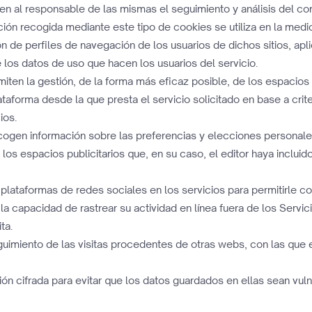
ten al responsable de las mismas el seguimiento y análisis del co
ión recogida mediante este tipo de cookies se utiliza en la medic
ón de perfiles de navegación de los usuarios de dichos sitios, apl
e los datos de uso que hacen los usuarios del servicio.
miten la gestión, de la forma más eficaz posible, de los espacios p
ataforma desde la que presta el servicio solicitado en base a cri
ios.
ecogen información sobre las preferencias y elecciones personales 
 los espacios publicitarios que, en su caso, el editor haya inclui
s plataformas de redes sociales en los servicios para permitirle 
a capacidad de rastrear su actividad en línea fuera de los Servic
ta.
guimiento de las visitas procedentes de otras webs, con las que 
ón cifrada para evitar que los datos guardados en ellas sean vul