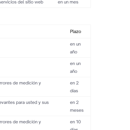
servicios del sitio web
en un mes
Plazo
en un
año
en un
año
rrores de medición y
en 2
días
levantes para usted y sus
en 2
meses
rrores de medición y
en 10
días