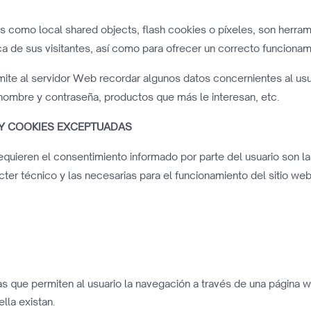
les como local shared objects, flash cookies o píxeles, son her
 de sus visitantes, así como para ofrecer un correcto funcionamie
mite al servidor Web recordar algunos datos concernientes al usu
 nombre y contraseña, productos que más le interesan, etc.
 Y COOKIES EXCEPTUADAS
equieren el consentimiento informado por parte del usuario son la
cter técnico y las necesarias para el funcionamiento del sitio we
as que permiten al usuario la navegación a través de una página we
lla existan.