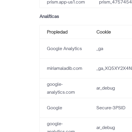
prism.app-us1.com
prism_475745
Analíticas
Propiedad
Cookie
Google Analytics
_ga
miriamaladib.com
_ga_XQ5XY2X4
google-
ar_debug
analytics.com
Google
Secure-3PSID
google-
ar_debug
analytics.com